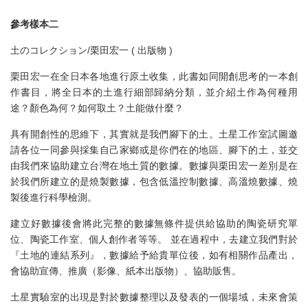
參考樣本二
土のコレクション/栗田宏一 ( 出版物 )
栗田宏一在全日本各地進行原土收集，此書如同開創思考的一本創
作書目，將全日本的土進行細部歸納分類，並介紹土作為何種用
途？顏色為何？如何取土？土能做什麼？
具有開創性的思維下，其實就是我們腳下的土。土星工作室試圖邀
請各位一同參與採集自己家鄉或是你們在的地區、腳下的土，並交
由我們來協助建立台灣在地土質的數據。數據與栗田宏一差別是在
於我們所建立的是燒製數據，包含低溫控制數據、高溫燒數據、燒
製後進行科學檢測。
建立好數據後會將此完整的數據無條件提供給協助的陶瓷研究單
位、陶瓷工作室、個人創作者等等。 並在過程中，去建立我們對於
『土地的連結系列』，數據給予給貴單位後，如有相關作品產出，
會協助宣傳、推廣（影像、紙本出版物）、協助販售。
土星實驗室的出現是對於數據整理以及發表的一個場域，未來會策