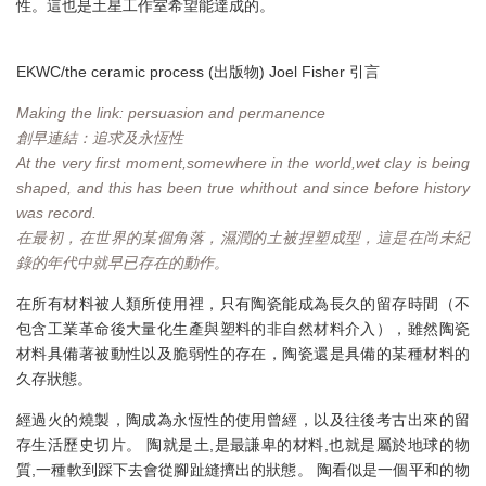
性。這也是土星工作室希望能達成的。
EKWC/the ceramic process (出版物) Joel Fisher 引言
Making the link: persuasion and permanence
創早連結：追求及永恆性
At the very first moment,somewhere in the world,wet clay is being
shaped, and this has been true whithout and since before history
was record.
在最初，在世界的某個角落，濕潤的土被捏塑成型，這是在尚未紀
錄的年代中就早已存在的動作。
在所有材料被人類所使用裡，只有陶瓷能成為長久的留存時間（不
包含工業革命後大量化生產與塑料的非自然材料介入），雖然陶瓷
材料具備著被動性以及脆弱性的存在，陶瓷還是具備的某種材料的
久存狀態。
經過火的燒製，陶成為永恆性的使用曾經，以及往後考古出來的留
存生活歷史切片。 陶就是土,是最謙卑的材料,也就是屬於地球的物
質,一種軟到踩下去會從腳趾縫擠出的狀態。 陶看似是一個平和的物