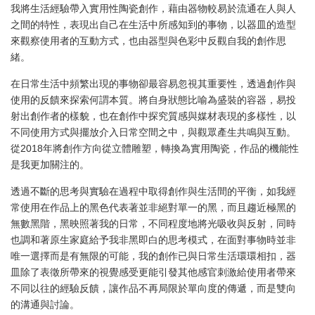
我將生活經驗帶入實用性陶瓷創作，藉由器物較易於流通在人與人
之間的特性，表現出自己在生活中所感知到的事物，以器皿的造型
來觀察使用者的互動方式，也由器型與色彩中反觀自我的創作思
緒。
在日常生活中頻繁出現的事物卻最容易忽視其重要性，透過創作與
使用的反饋來探索何謂本質。將自身狀態比喻為盛裝的容器，易投
射出創作者的樣貌，也在創作中探究質感與媒材表現的多樣性，以
不同使用方式與擺放介入日常空間之中，與觀眾產生共鳴與互動。
從2018年將創作方向從立體雕塑，轉換為實用陶瓷，作品的機能性
是我更加關注的。
透過不斷的思考與實驗在過程中取得創作與生活間的平衡，如我經
常使用在作品上的黑色代表著並非絕對單一的黑，而且趨近極黑的
無數黑階，黑映照著我的日常，不同程度地將光吸收與反射，同時
也調和著原生家庭給予我非黑即白的思考模式，在面對事物時並非
唯一選擇而是有無限的可能，我的創作已與日常生活環環相扣，器
皿除了表徵所帶來的視覺感受更能引發其他感官刺激給使用者帶來
不同以往的經驗反饋，讓作品不再局限於單向度的傳遞，而是雙向
的溝通與討論。