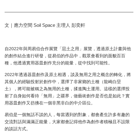
文｜應力空間 Soil Space 主理人 彭奕軒
自2022年與周易伯合作展覽「惡土之用」展覽，透過原土計畫與他
的創作結合進行研發，從易伯的作品中，觀眾會看到的面貌百百
種，他透過實用器皿創作充分的能量，從中找到可能性。
2022年透過器皿創作及原土相遇，談及無用之用之概念的轉化，將
其個人的經驗投射於創作中，選擇了非家鄉的土種（龍崎白堊
土），將可能被稱之為無用的土種，揉進陶土運用。這樣的選擇投
射了自身如何看待「無用」之疆界，做藝術創作是否也是如此？實
用器皿創作又彷彿在一個非黑非白的中介區位。
易伯是一個無話不談的人，每當遇到的對象，都會產生許多有趣的
交流對話與滿滿正能量，大家都會記得他作為創作者積極且不設限
的談話方式。