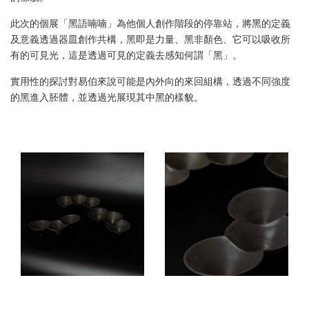
此次的個展「黑語喃喃」為他個人創作階段的停靠站，將黑的定義
及意義透過器皿創作共構，黑即是力量、黑非顏色、它可以吸收所
有的可見光，這是透過可見的定義去感知何謂「黑」。
實用性的探討對易伯來說可能是內外向的來回組構，透過不同強度
的黑進入胚體，並透過光展現其中黑的樣貌。