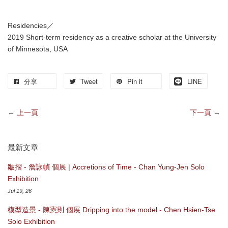
Residencies／
2019 Short-term residency as a creative scholar at the University
of Minnesota, USA
分享
Tweet
Pin it
LINE
←
上一頁
下一頁
→
最新文章
皺摺 - 詹詠幀 個展 | Accretions of Time - Chan Yung-Jen Solo
Exhibition
Jul 19, 26
模型造景 - 陳憲則 個展 Dripping into the model - Chen Hsien-Tse
Solo Exhibition