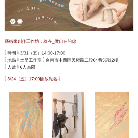
藝術家創作工作坊：線在_做自在的你
𓇛 時間 𓇛 3/31（五）14:00-17:00
𓇛 地點 𓇛 土星工作室 𓇛 台南市中西區民權路二段64巷56號2樓
𓇛 人數 𓇛 6人為限
𓇛 3/24（五）17:00開放報名 𓇛