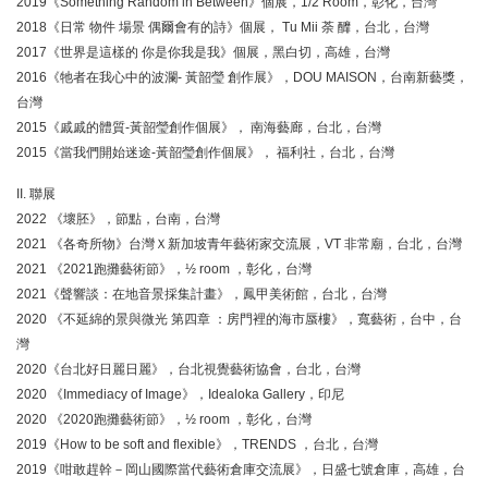
2019《Something Random in Between》個展，1/2 Room，彰化，台灣
2018《日常 物件 場景 偶爾會有的詩》個展， Tu Mii 荼 釄，台北，台灣
2017《世界是這樣的 你是你我是我》個展，黑白切，高雄，台灣
2016《牠者在我心中的波瀾- 黃韶瑩 創作展》，DOU MAISON，台南新藝獎，
台灣
2015《戚戚的體質-黃韶瑩創作個展》， 南海藝廊，台北，台灣
2015《當我們開始迷途-黃韶瑩創作個展》， 福利社，台北，台灣
II. 聯展
2022 《壞胚》，節點，台南，台灣
2021 《各奇所物》台灣Ｘ新加坡青年藝術家交流展，VT 非常廟，台北，台灣
2021 《2021跑攤藝術節》，½ room ，彰化，台灣
2021《聲響談：在地音景採集計畫》，鳳甲美術館，台北，台灣
2020 《不延綿的景與微光 第四章 ：房門裡的海市蜃樓》，寬藝術，台中，台
灣
2020《台北好日麗日麗》，台北視覺藝術協會，台北，台灣
2020 《Immediacy of Image》，Idealoka Gallery，印尼
2020 《2020跑攤藝術節》，½ room ，彰化，台灣
2019《How to be soft and flexible》，TRENDS ，台北，台灣
2019《咁敢趕幹－岡山國際當代藝術倉庫交流展》，日盛七號倉庫，高雄，台