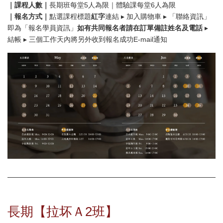
｜課程人數｜
長期班每堂5人為限｜體驗課每堂6人為限
｜報名方式｜
點選課程標題
紅字
連結 ▸ 加入購物車 ▸ 「聯絡資訊」
即為「報名學員資訊」
如有共同報名者請在訂單備註姓名及電話
▸
結帳 ▸ 三個工作天內將另外收到報名成功E-mail通知
長期【拉坏Ａ2班】