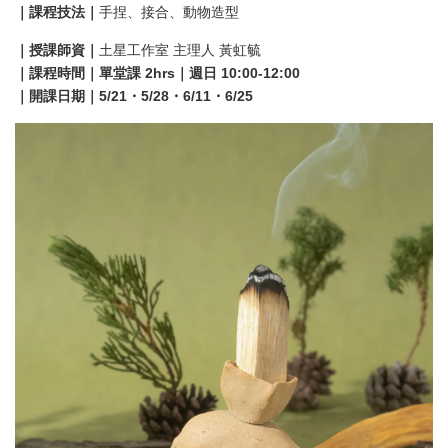
｜課程技法｜
手捏、接合、動物造型
｜授課師資｜
土星工作室 主理人 黃虹毓
｜課程時間｜單堂課 2hrs｜週日 10:00-12:00
｜開課日期｜5/21・5/28・6/11・6/25