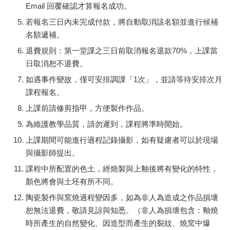
Email 回覆確認才算報名成功。
若報名三日內未完成付款，
將自動取消該名額並進行
候補
名額遞補。
退費規則：第一堂課之三日前取消報名退款70%，上課當
日取消恕不退費。
如遇事件變故，僅可安排調課「1次」，並請等待安排次月
課程報名。
上課前請修剪指甲，方便製作作品。
為維護教學品質，請勿遲到，課程將準時開始。
上課期間可能進行過程記錄攝影，如有疑慮者可以於現場
與攝影師提出。
課程中所配置的色土，經燒製與上釉後將有變化的特性，
顏色將會與土坯有所不同。
陶瓷製作與窯燒過程變因多，如為非人為造成之作品損壞
恕無法退費，敬請見諒與知悉。（非人為損壞包含：釉燒
時所產生的自然變化、因造型而產生的裂紋、燒窯中爆