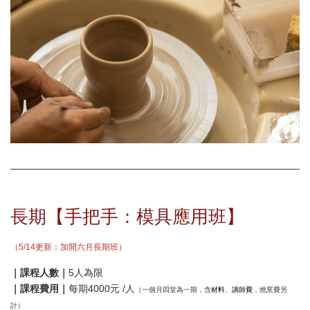
長期【手把手：模具應用班】
（5/14更新：加開六月長期班）
｜課程人數｜
5人為限
｜課程費用｜
每期4000元 /人
材料
講師費
（一個月四堂為一期，含
、
，燒窯費另
計）