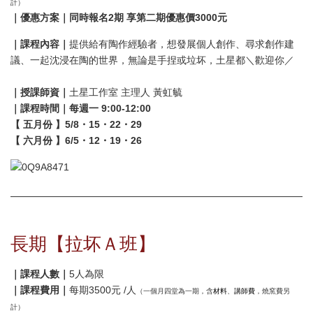
計）
｜優惠方案｜
同時報名2期 享第二期優惠價3000元
｜課程內容｜
提供給有陶作經驗者，想發展個人創作、尋求創作建
議、一起沈浸在陶的世界，無論是手捏或垃坏，土星都＼歡迎你／
｜授課師資｜
土星工作室 主理人 黃虹毓
｜課程時間｜每週一 9:00-12:00
【 五月份 】5/8・15・22・29
【 六月份 】6/5・12・19・26
長期【拉坏Ａ班】
｜課程人數｜
5人為限
｜課程費用｜
每期3500元 /人
材料
講師費
（一個月四堂為一期，含
、
，燒窯費另
計）