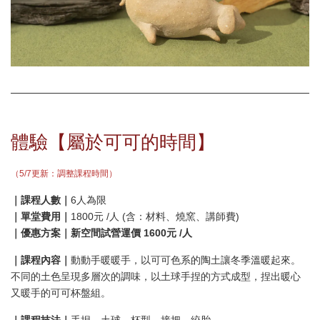
體驗【屬於可可的時間】
（5/7更新：調整課程時間）
｜課程人數｜
6人為限
｜單堂費用｜
1800元 /人 (含：材料、燒窯、講師費)
｜優惠方案｜新空間試營運價 1600元 /人
｜課程內容｜
動動手暖暖手，以可可色系的陶土讓冬季溫暖起來。
不同的土色呈現多層次的調味，以土球手捏的方式成型，捏出暖心
又暖手的可可杯盤組。