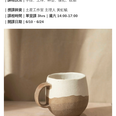
｜課程技法｜
手捏、土球、杯型、接把、絞胎
｜授課師資｜
土星工作室 主理人 黃虹毓
｜課程時間｜單堂課 3hrs｜週六 14:00-17:00
｜開課日期｜6/10・6/24