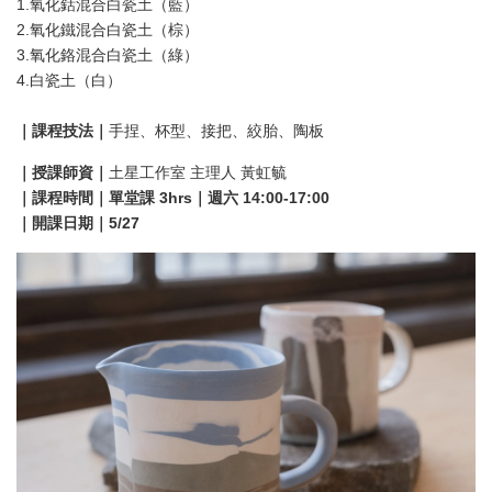
1.氧化鈷混合白瓷土（藍）
2.氧化鐵混合白瓷土（棕）
3.氧化鉻混合白瓷土（綠）
4.白瓷土（白）
｜課程技法｜
手捏、杯型、接把、絞胎、陶板
｜授課師資｜
土星工作室 主理人 黃虹毓
｜課程時間｜單堂課 3hrs｜週六 14:00-17:00
｜開課日期｜5/27