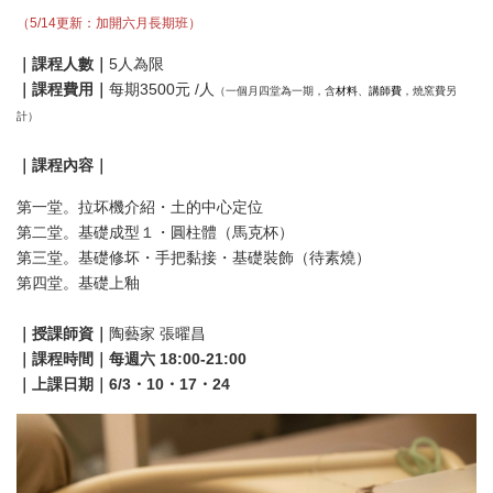
（5/14更新：加開六月長期班）
｜課程人數｜
5人為限
｜課程費用｜
每期3500元 /人
材料
講師費
（一個月四堂為一期，含
、
，燒窯費另
計）
｜課程內容｜
第一堂。拉坏機介紹・土的中心定位
第二堂。基礎成型１・圓柱體（馬克杯）
第三堂。基礎修坏・手把黏接・基礎裝飾（待素燒）
第四堂。基礎上釉
｜授課師資｜
陶藝家 張曜昌
｜課程時間｜每週六 18:00-21:00
｜上課日期｜6/3・10・17・24