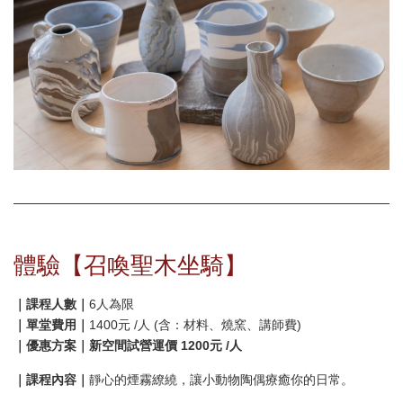
體驗【召喚聖木坐騎】
｜課程人數｜
6人為限
｜單堂費用｜
1400元 /人 (含：材料、燒窯、講師費)
｜優惠方案｜新空間試營運價 1200元 /人
｜課程內容｜
靜心的煙霧繚繞，讓小動物陶偶療癒你的日常。