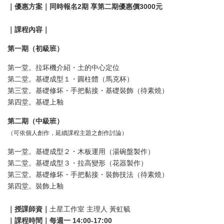
｜優惠方案｜同時報名2期 享第二期優惠價3000元
｜課程內容｜
第一期（初級班）
第一堂。拉坏機介紹・土的中心定位
第二堂。基礎成型１・圓柱體（馬克杯）
第三堂。基礎修坏・手把黏接・基礎裝飾（待素燒）
第四堂。基礎上釉
第二期（中級班）
（可依個人創作，延續課程主題之創作討論）
第一堂。基礎成型２・木板運用（湯碗盤製作）
第二堂。基礎成型３・拉高變形（花器製作）
第三堂。基礎修坏・手把黏接・裝飾技法（待素燒）
第四堂。裝飾上釉
｜授課師資｜
土星工作室 主理人 黃虹毓
｜課程時間｜每週一 14:00-17:00