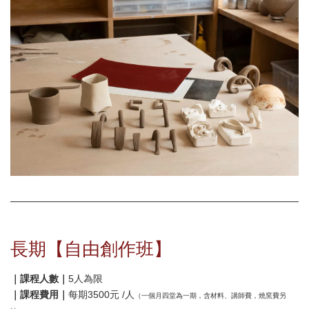
長期【自由創作班】
｜課程人數｜
5人為限
｜課程費用｜
每期3500元 /人
（一個月四堂為一期，含材料、講師費，燒窯費另