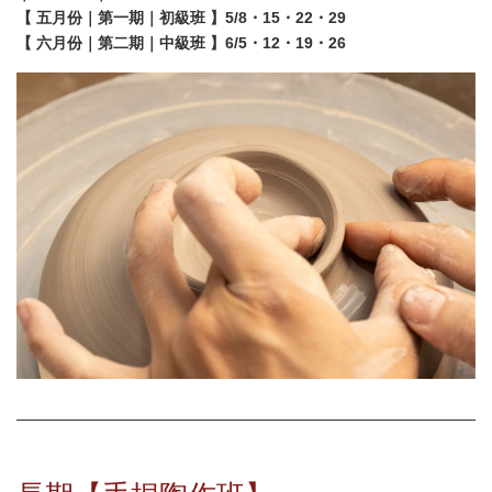
【 五月份｜第一期｜初級班 】5/8・15・22・29
【 六月份｜第二期｜中級班 】6/5・12・19・26