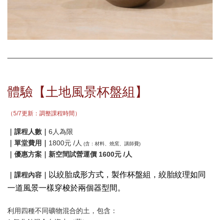
體驗【土地風景杯盤組】
（5/7更新：調整課程時間）
｜課程人數｜
6人為限
｜單堂費用｜
1800元 /人
(含：材料、燒窯、講師費)
｜優惠方案｜新空間試營運價 1600元 /人
以絞胎成形方式，製作杯盤組，絞胎紋理如同
｜課程內容｜
一道風景一樣穿梭於兩個器型間。
利用四種不同礦物混合的土，包含：