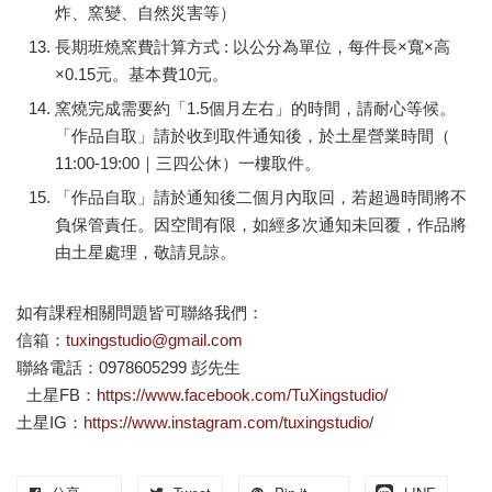
炸、窯變、自然災害等）
長期班燒窯費計算方式 : 以公分為單位，每件長×寬×高
×0.15元。基本費10元。
窯燒完成需要約「1.5個月左右」的時間，請耐心等候。
「
作品自取
」請於收到取件通知後，於土星營業時間（
11:00-19:00｜三四公休）一樓取件。
「作品自取」請於通知後二個月內取回，若超過時間將不
負保管責任。因空間有限，如經多次通知未回覆，作品將
由土星處理，敬請見諒。
如有課程相關問題皆可聯絡我們：
信箱：
tuxingstudio@gmail.com
聯絡電話：0978605299 彭先生
土星FB：
https://www.facebook.com/TuXingstudio/
土星IG：
https://www.instagram.com/tuxingstudio/