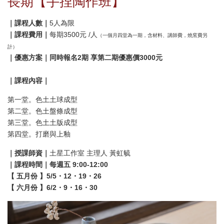
長期【手捏陶作班】
｜課程人數｜
5人為限
｜課程費用｜
每期3500元 /人
（一個月四堂為一期，含材料、講師費，燒窯費另
計）
｜優惠方案｜同時報名2期 享第二期優惠價3000元
｜課程內容｜
第一堂。色土土球成型
第二堂。色土盤條成型
第三堂。色土土版成型
第四堂。打磨與上釉
｜授課師資｜
土星工作室 主理人 黃虹毓
｜課程時間｜每
週五 9:00-12:00
【 五月份 】5/5・12・19・26
【 六月份 】6/2・9・16・30