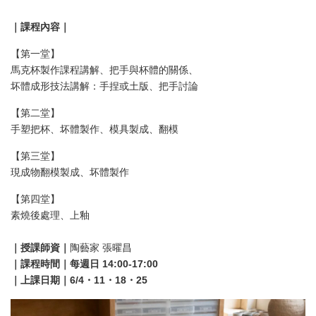
｜課程內容｜
【第一堂】
馬克杯製作課程講解、把手與杯體的關係、
坏體成形技法講解：手捏或土版、把手討論
【第二堂】
手塑把杯、坏體製作、模具製成、翻模
【第三堂】
現成物翻模製成、坏體製作
【第四堂】
素燒後處理、上釉
｜授課師資｜
陶藝家 張曜昌
｜課程時間｜每週日 14:00-17:00
｜上課日期｜6/4・11・18・25