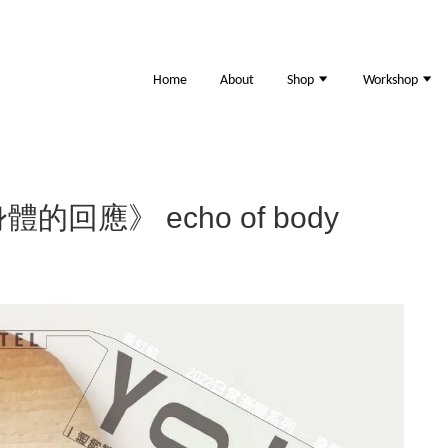
Home
About
Shop
Workshop
的回應》 echo of body