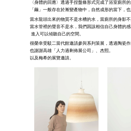
〈身體的回應〉透過手捏盤條形式完成了浴室廁所的
「繭」一般存在於漸變產物中，自然成形的當下，也
當水龍頭出來的物質不是水槽的水，當廁所的身影不
當水管裡的聲音不是水，我們因該相信自己身體的感
 進入可以傾聽自己的空間。
很榮幸受駁二當代館邀請參與系列策展，透過陶瓷作
也謝謝高雄「人力過剩佈展公司」、杰熙。
以及梅希的展覽邀請。