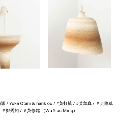
XX 周裕穎 / Yuka Otani & hank ou / #黃虹毓 / #黃華真 / ＃走路草
n / ＃鄭秀如 / ＃吳修銘 （Wu Siou Ming） 