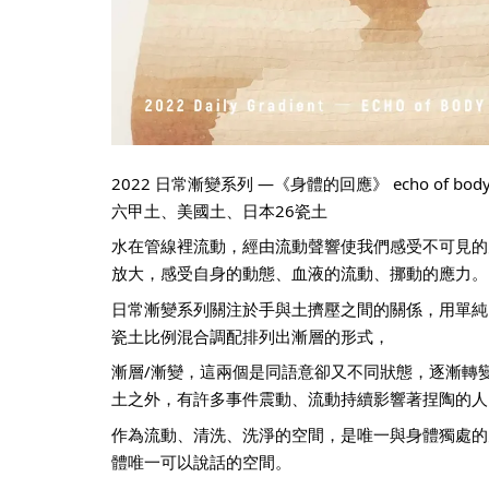
2022 日常漸變系列 —《身體的回應》 echo of bod
六甲土、美國土、日本26瓷土
水在管線裡流動，經由流動聲響使我們感受不可見的
放大，感受自身的動態、血液的流動、挪動的應力。
日常漸變系列關注於手與土擠壓之間的關係，用單純
瓷土比例混合調配排列出漸層的形式，
漸層/漸變，這兩個是同語意卻又不同狀態，逐漸轉
土之外，有許多事件震動、流動持續影響著捏陶的人
作為流動、清洗、洗淨的空間，是唯一與身體獨處的
體唯一可以說話的空間。