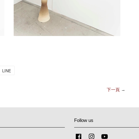
LINE
下一頁
→
Follow us
Facebook
Instagram
YouTube